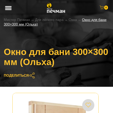
0
Мистер Печман
→
Для лёгкого пара
→
Окна
→
Окно для бани
300×300 мм (Ольха)
Окно для бани 300×300
мм (Ольха)
ПОДЕЛИТЬСЯ