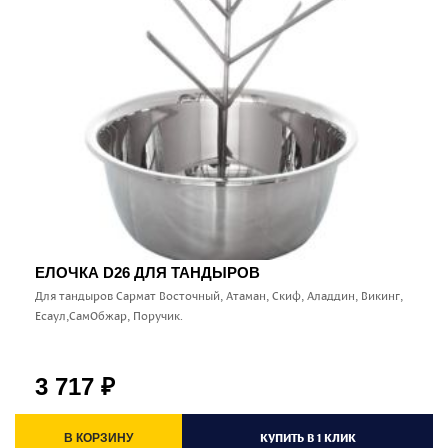
ЕЛОЧКА D26 ДЛЯ ТАНДЫРОВ
Для тандыров Сармат Восточный, Атаман, Скиф, Аладдин, Викинг,
Есаул,СамОбжар, Поручик.
3 717
₽
КУПИТЬ В 1 КЛИК
В КОРЗИНУ