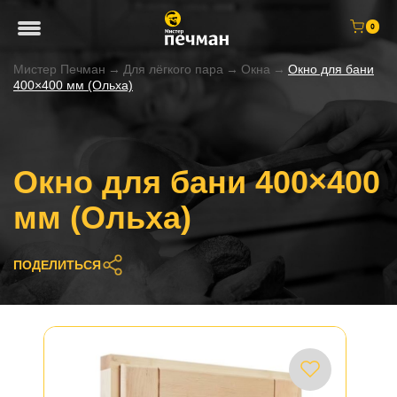
0
Мистер Печман
→
Для лёгкого пара
→
Окна
→
Окно для бани
400×400 мм (Ольха)
Окно для бани 400×400
мм (Ольха)
ПОДЕЛИТЬСЯ