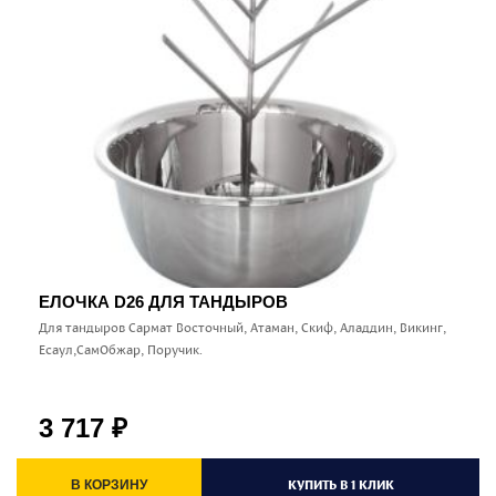
ЕЛОЧКА D26 ДЛЯ ТАНДЫРОВ
Для тандыров Сармат Восточный, Атаман, Скиф, Аладдин, Викинг,
Есаул,СамОбжар, Поручик.
3 717
₽
КУПИТЬ В 1 КЛИК
В КОРЗИНУ