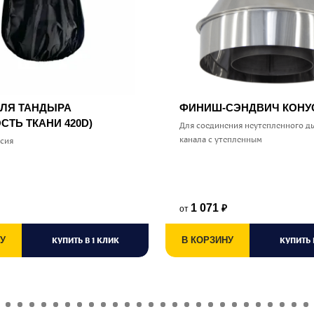
ДЛЯ ТАНДЫРА
ФИНИШ-СЭНДВИЧ КОН
СТЬ ТКАНИ 420D)
Для соединения неутепленного д
канала с утепленным
ссия
1 071
от
₽
У
КУПИТЬ В 1 КЛИК
В КОРЗИНУ
КУПИТЬ 