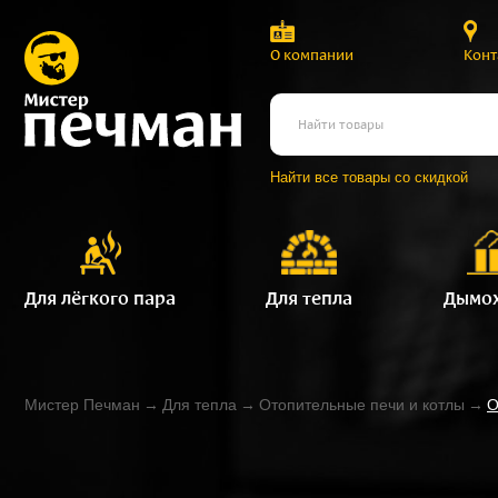
О компании
Конт
Найти все товары со скидкой
Для лёгкого пара
Для тепла
Дымо
Мистер Печман
→
Для тепла
→
Отопительные печи и котлы
→
О