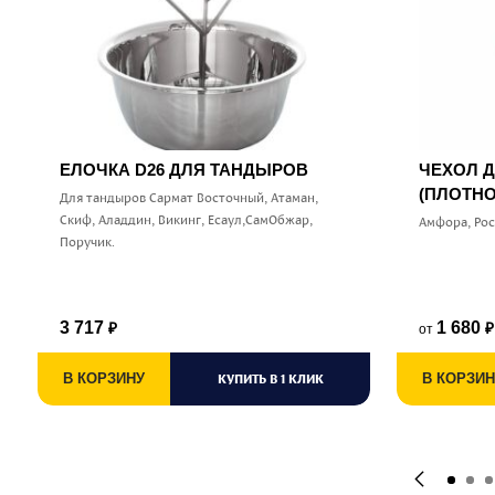
ЕЛОЧКА D26 ДЛЯ ТАНДЫРОВ
ЧЕХОЛ 
(ПЛОТНО
Для тандыров Сармат Восточный, Атаман,
Скиф, Аладдин, Викинг, Есаул,СамОбжар,
Амфора, Ро
Поручик.
3 717
1 680
от
₽
₽
В КОРЗИНУ
КУПИТЬ В 1 КЛИК
В КОРЗИН