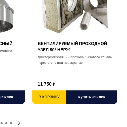
УСНЫЙ
ВЕНТИЛИРУЕМЫЙ ПРОХОДНОЙ
УЗЕЛ 90° НЕРЖ
ымового
Для термоизоляции прохода дымового канала
через стену или перекрытие
11 750
₽
В 1 КЛИК
В КОРЗИНУ
КУПИТЬ В 1 КЛИК