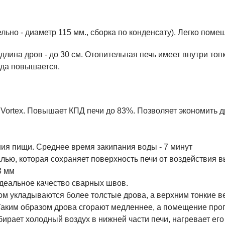
ьно - диаметр 115 мм., сборка по конденсату). Легко помещ
 длина дров - до 30 см. Отопительная печь имеет внутри то
ода повышается.
Vortex. Повышает КПД печи до 83%. Позволяет экономить др
ия пищи. Среднее время закипания воды - 7 минут
ью, которая сохраняет поверхность печи от воздействия 
3 мм
идеальное качество сварных швов.
ом укладываются более толстые дрова, а верхним тонкие ве
 Таким образом дрова сгорают медленнее, а помещение про
бирает холодный воздух в нижней части печи, нагревает ег