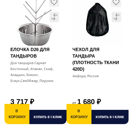
ЕЛОЧКА D26 ДЛЯ
ЧЕХОЛ ДЛЯ
ТАНДЫРОВ
ТАНДЫРА
(ПЛОТНОСТЬ ТКАНИ
Для тандыров Сармат
Восточный, Атаман, Скиф,
420D)
Аладдин, Викинг,
Амфора, Россия
Есаул,СамОбжар, Поручик.
3 717
1 680
₽
₽
от
В
В
КУПИТЬ В 1 КЛИК
КУПИТЬ В 1 КЛИК
КОРЗИНУ
КОРЗИНУ
К