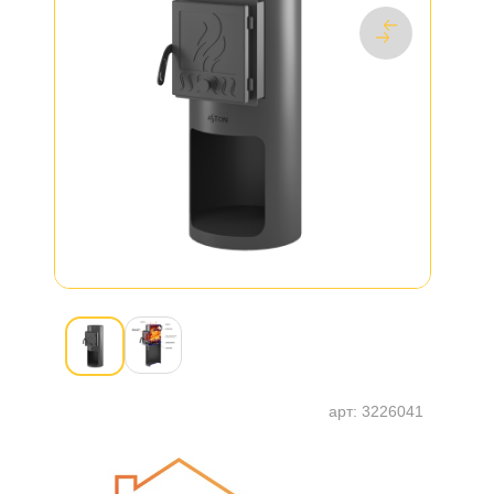
арт:
3226041