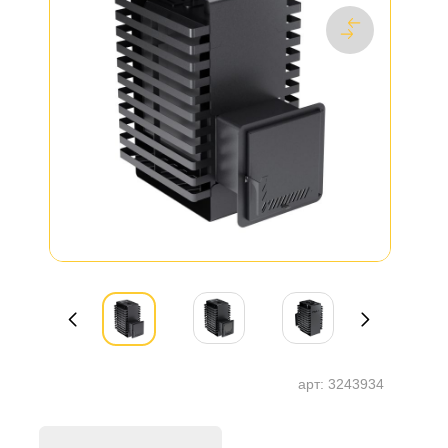
арт:
3243934