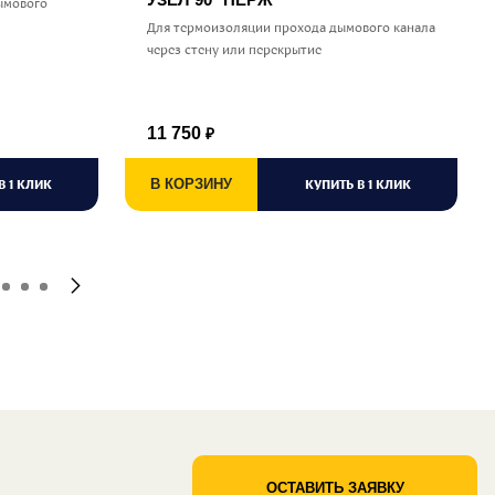
ымового
Для термоизоляции прохода дымового канала
через стену или перекрытие
11 750
₽
В 1 КЛИК
В КОРЗИНУ
КУПИТЬ В 1 КЛИК
ОСТАВИТЬ ЗАЯВКУ