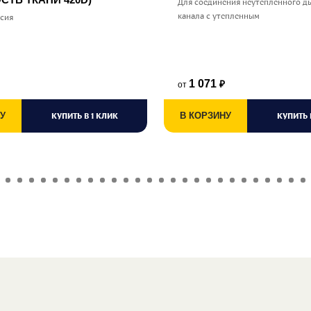
Для соединения неутепленного д
канала с утепленным
ссия
1 071
от
₽
У
КУПИТЬ В 1 КЛИК
В КОРЗИНУ
КУПИТЬ 