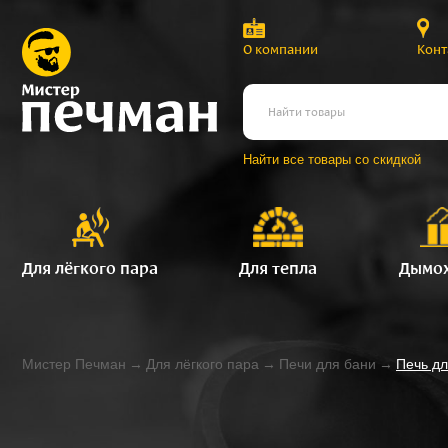
О компании
Конт
Найти все товары со скидкой
Для лёгкого пара
Для тепла
Дымо
Мистер Печман
→
Для лёгкого пара
→
Печи для бани
→
Печь дл