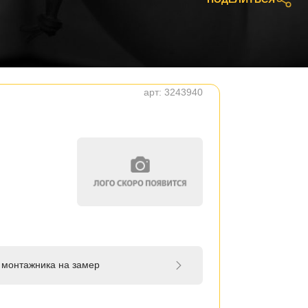
арт:
3243940
 монтажника на замер