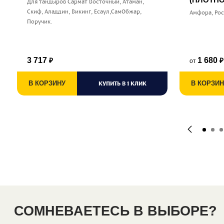
Для тандыров Сармат Восточный, Атаман,
Скиф, Аладдин, Викинг, Есаул,СамОбжар,
Амфора, Ро
Поручик.
3 717
1 680
от
₽
₽
В КОРЗИНУ
КУПИТЬ В 1 КЛИК
В КОРЗИН
СОМНЕВАЕТЕСЬ В ВЫБОРЕ?