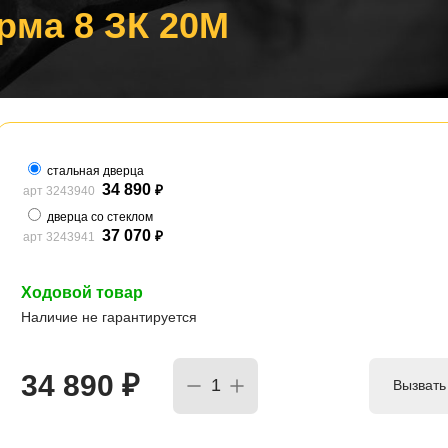
рма 8 ЗК 20M
стальная дверца
34 890
арт 3243940
₽
дверца со стеклом
37 070
арт 3243941
₽
Ходовой товар
Наличие не гарантируется
34 890
₽
Вызвать