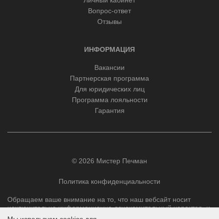
Личный кабинет
Вопрос-ответ
Отзывы
ИНФОРМАЦИЯ
Вакансии
Партнерская программа
Для юридических лиц
Программа лояльности
Гарантия
© 2026 Мистер Печман
Политика конфиденциальности
Обращаем ваше внимание на то, что наш вебсайт носит
исключительно информационно-ознакомительный характер, и
ни при каких условиях не является публичной офертой,