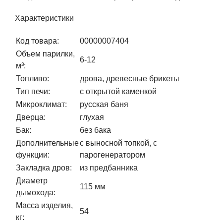
Характеристики
Код товара:
00000007404
Объем парилки,
6-12
м³:
Топливо:
дрова, древесные брикеты
Тип печи:
с открытой каменкой
Микроклимат:
русская баня
Дверца:
глухая
Бак:
без бака
Дополнительные
с выносной топкой, с
функции:
парогенератором
Закладка дров:
из предбанника
Диаметр
115 мм
дымохода:
Масса изделия,
54
кг: