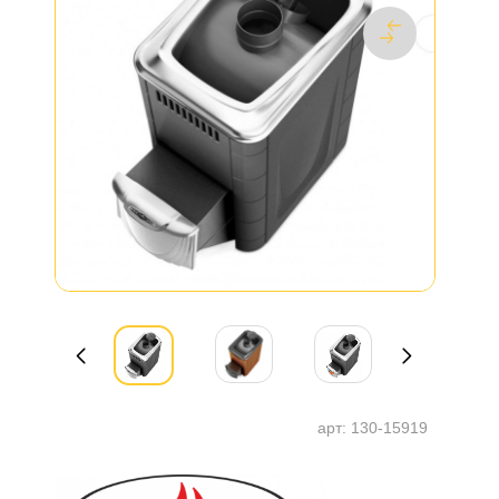
арт:
130-15919