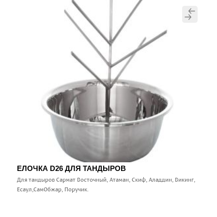
ЕЛОЧКА D26 ДЛЯ ТАНДЫРОВ
Для тандыров Сармат Восточный, Атаман, Скиф, Аладдин, Викинг,
Есаул,СамОбжар, Поручик.