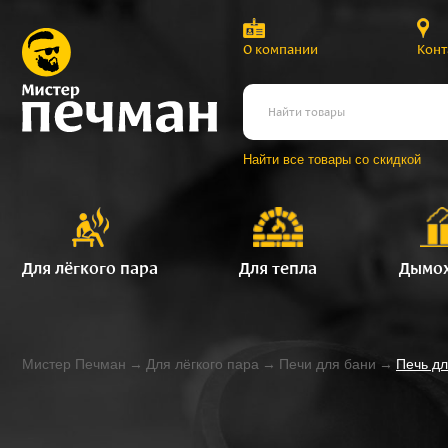
О компании
Конт
Найти все товары со скидкой
Для лёгкого пара
Для тепла
Дымо
Мистер Печман
→
Для лёгкого пара
→
Печи для бани
→
Печь д