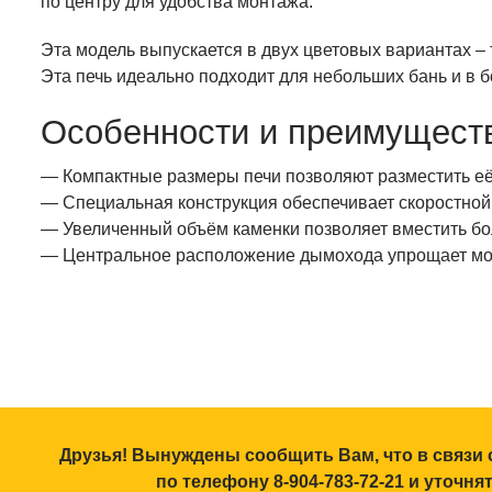
по центру для удобства монтажа.
Эта модель выпускается в двух цветовых вариантах –
Эта печь идеально подходит для небольших бань и в
Особенности и преимущест
— Компактные размеры печи позволяют разместить е
— Специальная конструкция обеспечивает скоростной
— Увеличенный объём каменки позволяет вместить бо
— Центральное расположение дымохода упрощает м
Друзья! Вынуждены сообщить Вам, что в связи 
по телефону 8-904-783-72-21 и уточн