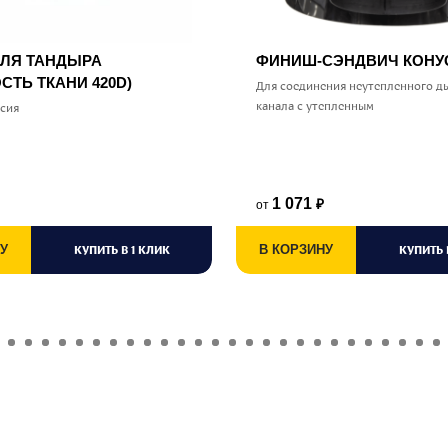
ДЛЯ ТАНДЫРА
ФИНИШ-СЭНДВИЧ КОН
СТЬ ТКАНИ 420D)
Для соединения неутепленного д
канала с утепленным
ссия
1 071
от
₽
У
КУПИТЬ В 1 КЛИК
В КОРЗИНУ
КУПИТЬ 