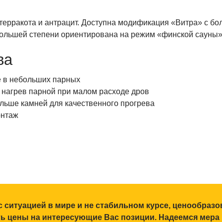
 терракота и антрацит. Доступна модификация «Витра» с б
 большей степени ориентирована на режим «финской сауны
ва
ё в небольших парных
 нагрев парной при малом расходе дров
льше камней для качественного прогрева
онтаж
с ситуацией в мире и не стабильном курсе, ценообраз
ять цены на интересующие Вас позиции. Надеемся мера