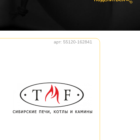
арт:
55120-162841