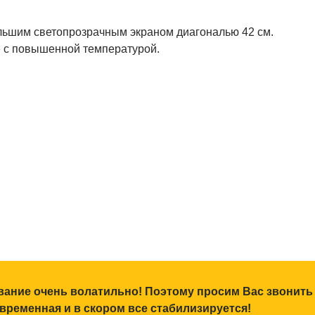
ольшим светопрозрачным экраном диагональю 42 см.
» с повышенной температурой.
ование очень волатильно! Поэтому просим Вас звонить
 временная и в скором все стабилизируется!