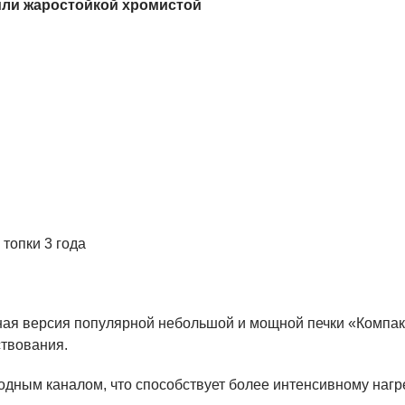
или жаростойкой хромистой
топки 3 года
ная версия популярной небольшой и мощной печки «Компакт
твования.
ходным каналом, что способствует более интенсивному наг