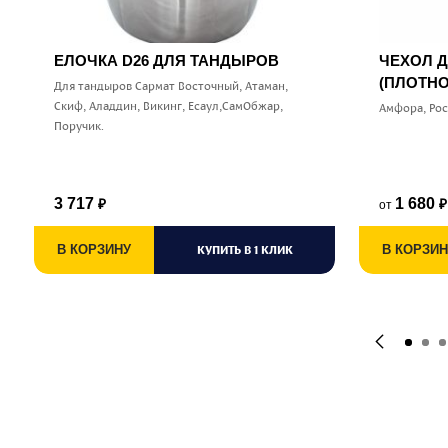
ЕЛОЧКА D26 ДЛЯ ТАНДЫРОВ
ЧЕХОЛ 
(ПЛОТНО
Для тандыров Сармат Восточный, Атаман,
Скиф, Аладдин, Викинг, Есаул,СамОбжар,
Амфора, Ро
Поручик.
3 717
1 680
от
₽
₽
В КОРЗИНУ
КУПИТЬ В 1 КЛИК
В КОРЗИН