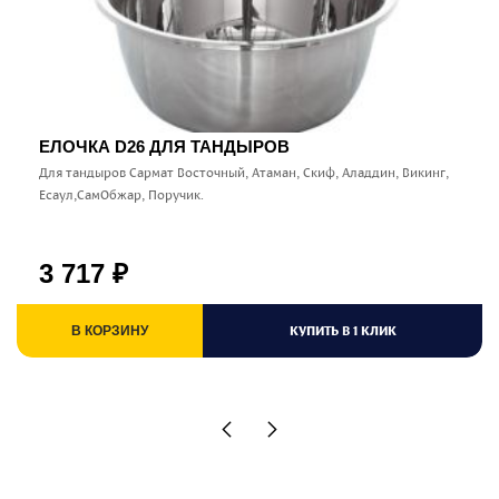
ЕЛОЧКА D26 ДЛЯ ТАНДЫРОВ
Для тандыров Сармат Восточный, Атаман, Скиф, Аладдин, Викинг,
Есаул,СамОбжар, Поручик.
3 717
₽
КУПИТЬ В 1 КЛИК
В КОРЗИНУ