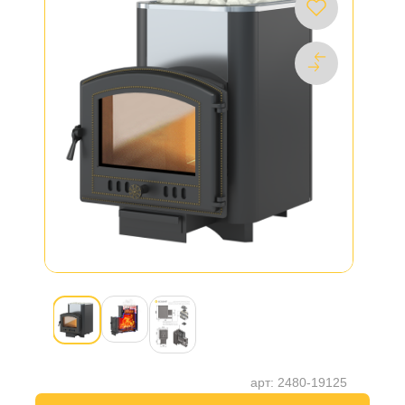
арт:
2480-19125