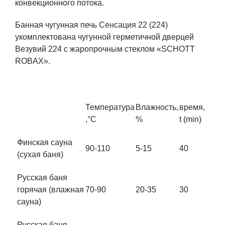
конвекционного потока.
Банная чугунная печь Сенсация 22 (224)
укомплектована чугунной герметичной дверцей
Везувий 224 с жаропрочным стеклом «SCHOTT
ROBAX».
Температура
Влажность,
время,
,°С
%
t (min)
Финская сауна
90-110
5-15
40
(сухая баня)
Русская баня
горячая (влажная
70-90
20-35
30
сауна)
Русская баня