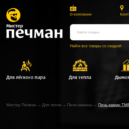
О компании
Конт
Найти все товары со скидкой
Для лёгкого пара
Для тепла
Дымо
Мистер Печман
→
Для тепла
→
Печи-камины
→
Печь-камин TM