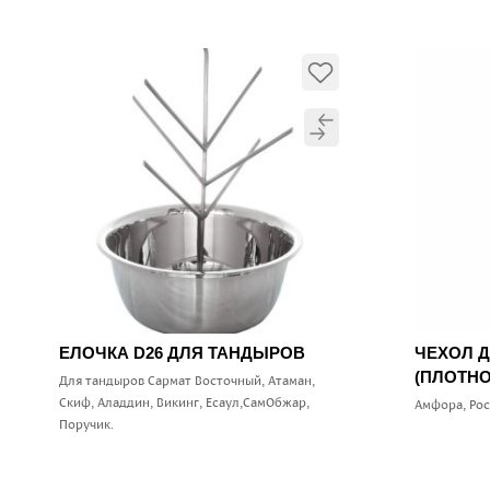
ЕЛОЧКА D26 ДЛЯ ТАНДЫРОВ
ЧЕХОЛ 
(ПЛОТНО
Для тандыров Сармат Восточный, Атаман,
Скиф, Аладдин, Викинг, Есаул,СамОбжар,
Амфора, Ро
Поручик.