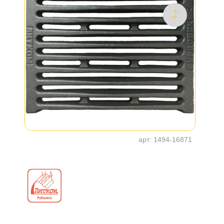
арт:
1494-16871