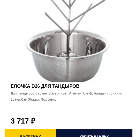
ЕЛОЧКА D26 ДЛЯ ТАНДЫРОВ
Для тандыров Сармат Восточный, Атаман, Скиф, Аладдин, Викинг,
Есаул,СамОбжар, Поручик.
3 717
₽
КУПИТЬ В 1 КЛИК
В КОРЗИНУ