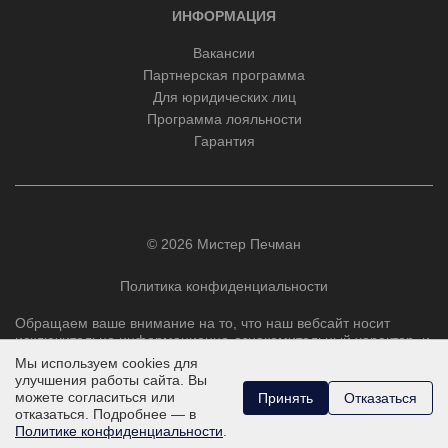
ИНФОРМАЦИЯ
Вакансии
Партнерская программа
Для юридических лиц
Программа лояльности
Гарантия
© 2026 Мистер Печман
Политика конфиденциальности
Обращаем ваше внимание на то, что наш вебсайт носит
исключительно информационно-ознакомительный характер, и
ни при каких условиях не является публичной офертой,
Мы используем cookies для
определяемой положениями Статьи 437 Гражданского
улучшения работы сайта. Вы
кодекса РФ.
можете согласиться или
Принять
Отказаться
отказаться. Подробнее — в
Политике конфиденциальности
.