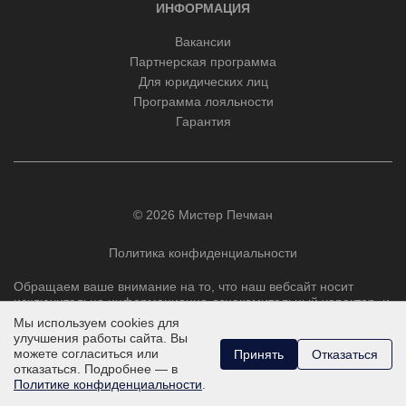
ИНФОРМАЦИЯ
Вакансии
Партнерская программа
Для юридических лиц
Программа лояльности
Гарантия
© 2026 Мистер Печман
Политика конфиденциальности
Обращаем ваше внимание на то, что наш вебсайт носит
исключительно информационно-ознакомительный характер, и
ни при каких условиях не является публичной офертой,
Мы используем cookies для
определяемой положениями Статьи 437 Гражданского
улучшения работы сайта. Вы
кодекса РФ.
можете согласиться или
Принять
Отказаться
отказаться. Подробнее — в
Политике конфиденциальности
.