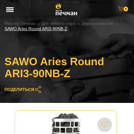
0
Мистер Печман
→
Для лёгкого пара
→
Электрокаменки
→
SAWO Aries Round ARI3-90NB-Z
SAWO Aries Round
ARI3-90NB-Z
ПОДЕЛИТЬСЯ