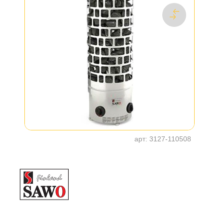
арт:
3127-110508