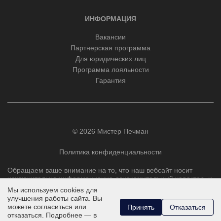
ИНФОРМАЦИЯ
Вакансии
Партнерская программа
Для юридических лиц
Программа лояльности
Гарантия
© 2026 Мистер Печман
Политика конфиденциальности
Обращаем ваше внимание на то, что наш вебсайт носит
исключительно информационно-ознакомительный характер, и
ни при каких условиях не является публичной офертой,
Мы используем cookies для
определяемой положениями Статьи 437 Гражданского
улучшения работы сайта. Вы
кодекса РФ.
можете согласиться или
Принять
Отказаться
отказаться. Подробнее — в