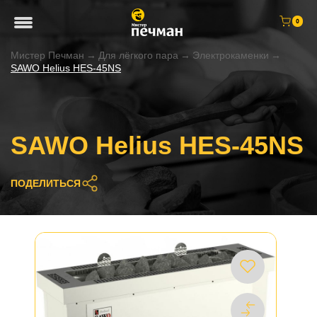
0
Мистер Печман
→
Для лёгкого пара
→
Электрокаменки
→
SAWO Helius HES-45NS
SAWO Helius HES-45NS
ПОДЕЛИТЬСЯ