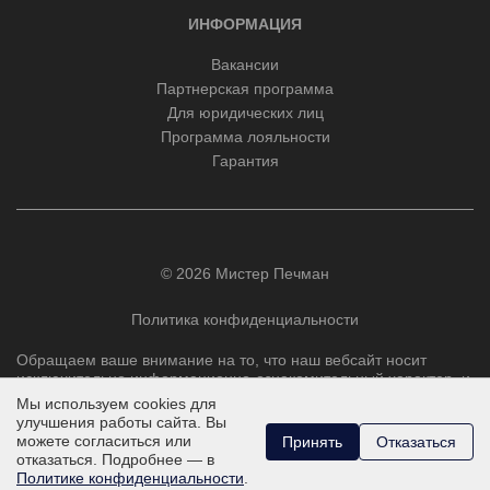
ИНФОРМАЦИЯ
Вакансии
Партнерская программа
Для юридических лиц
Программа лояльности
Гарантия
© 2026 Мистер Печман
Политика конфиденциальности
Обращаем ваше внимание на то, что наш вебсайт носит
исключительно информационно-ознакомительный характер, и
ни при каких условиях не является публичной офертой,
Мы используем cookies для
определяемой положениями Статьи 437 Гражданского
улучшения работы сайта. Вы
кодекса РФ.
можете согласиться или
Принять
Отказаться
отказаться. Подробнее — в
Политике конфиденциальности
.