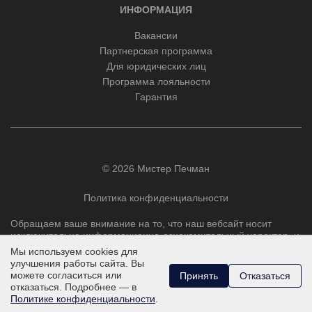
ИНФОРМАЦИЯ
Вакансии
Партнерская программа
Для юридических лиц
Программа лояльности
Гарантия
© 2026 Мистер Печман
Политика конфиденциальности
Обращаем ваше внимание на то, что наш вебсайт носит
исключительно информационно-ознакомительный характер, и
ни при каких условиях не является публичной офертой,
Мы используем cookies для
определяемой положениями Статьи 437 Гражданского
улучшения работы сайта. Вы
кодекса РФ.
можете согласиться или
Принять
Отказаться
отказаться. Подробнее — в
Политике конфиденциальности
.