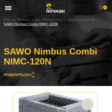
0
Мистер Печман
→
Для лёгкого пара
→
Электрокаменки
→
SAWO Nimbus Combi NIMC-120N
SAWO Nimbus Combi
NIMC-120N
ПОДЕЛИТЬСЯ