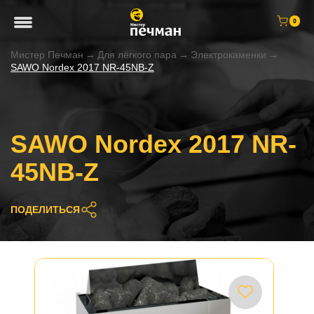
0
Мистер Печман
→
Для лёгкого пара
→
Электрокаменки
→
SAWO Nordex 2017 NR-45NB-Z
SAWO Nordex 2017 NR-
45NB-Z
ПОДЕЛИТЬСЯ