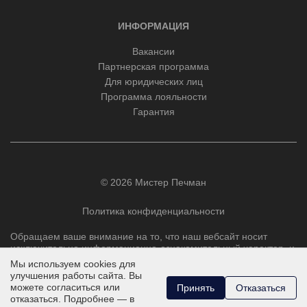
ИНФОРМАЦИЯ
Вакансии
Партнерская программа
Для юридических лиц
Программа лояльности
Гарантия
© 2026 Мистер Печман
Политика конфиденциальности
Обращаем ваше внимание на то, что наш вебсайт носит
исключительно информационно-ознакомительный характер, и
ни при каких условиях не является публичной офертой,
Мы используем cookies для
определяемой положениями Статьи 437 Гражданского
улучшения работы сайта. Вы
кодекса РФ.
можете согласиться или
Принять
Отказаться
отказаться. Подробнее — в