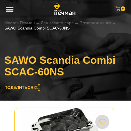
0
Мистер Печман
→
Для лёгкого пара
→
Электрокаменки
→
SAWO Scandia Combi SCAC-60NS
SAWO Scandia Combi
SCAC-60NS
ПОДЕЛИТЬСЯ