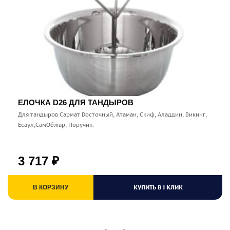
ЕЛОЧКА D26 ДЛЯ ТАНДЫРОВ
Для тандыров Сармат Восточный, Атаман, Скиф, Аладдин, Викинг,
Есаул,СамОбжар, Поручик.
3 717
₽
КУПИТЬ В 1 КЛИК
В КОРЗИНУ