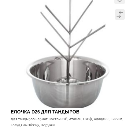
ЕЛОЧКА D26 ДЛЯ ТАНДЫРОВ
Для тандыров Сармат Восточный, Атаман, Скиф, Аладдин, Викинг,
Есаул,СамОбжар, Поручик.