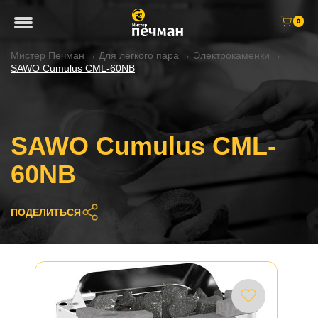
0
Мистер Печман
→
Для лёгкого пара
→
Электрокаменки
→
SAWO Cumulus CML-60NB
SAWO Cumulus CML-
60NB
ПОДЕЛИТЬСЯ