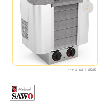
арт:
3164-110545