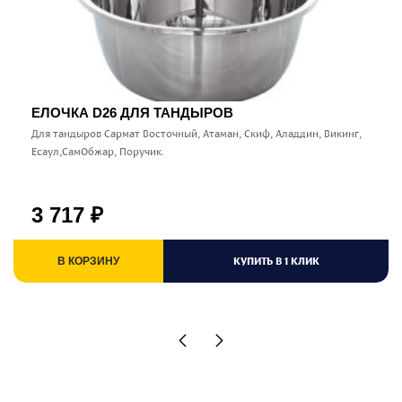
ЕЛОЧКА D26 ДЛЯ ТАНДЫРОВ
Для тандыров Сармат Восточный, Атаман, Скиф, Аладдин, Викинг,
Есаул,СамОбжар, Поручик.
3 717
₽
КУПИТЬ В 1 КЛИК
В КОРЗИНУ