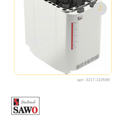
арт:
3217-110598