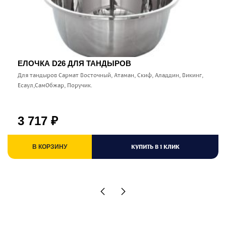
ЕЛОЧКА D26 ДЛЯ ТАНДЫРОВ
Для тандыров Сармат Восточный, Атаман, Скиф, Аладдин, Викинг,
Есаул,СамОбжар, Поручик.
3 717
₽
КУПИТЬ В 1 КЛИК
В КОРЗИНУ