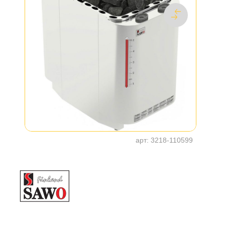
арт:
3218-110599