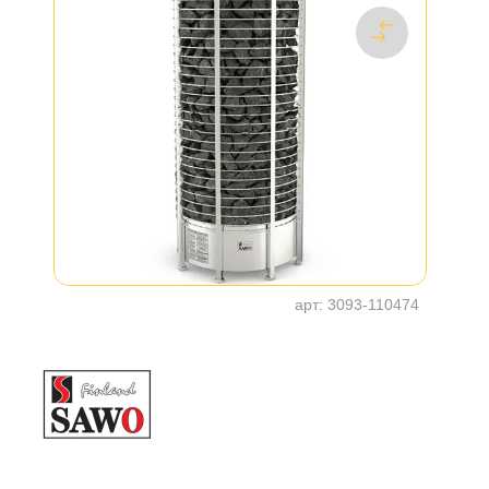
арт:
3093-110474