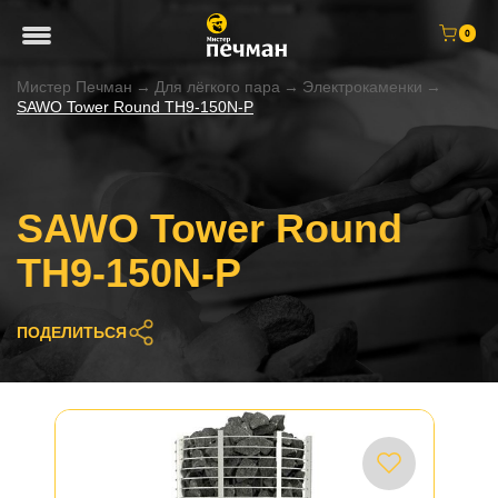
0
Мистер Печман
→
Для лёгкого пара
→
Электрокаменки
→
SAWO Tower Round TH9-150N-P
SAWO Tower Round
TH9-150N-P
ПОДЕЛИТЬСЯ