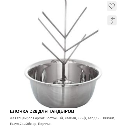
ЕЛОЧКА D26 ДЛЯ ТАНДЫРОВ
Для тандыров Сармат Восточный, Атаман, Скиф, Аладдин, Викинг,
Есаул,СамОбжар, Поручик.