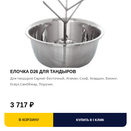
ЕЛОЧКА D26 ДЛЯ ТАНДЫРОВ
Для тандыров Сармат Восточный, Атаман, Скиф, Аладдин, Викинг,
Есаул,СамОбжар, Поручик.
3 717
₽
КУПИТЬ В 1 КЛИК
В КОРЗИНУ