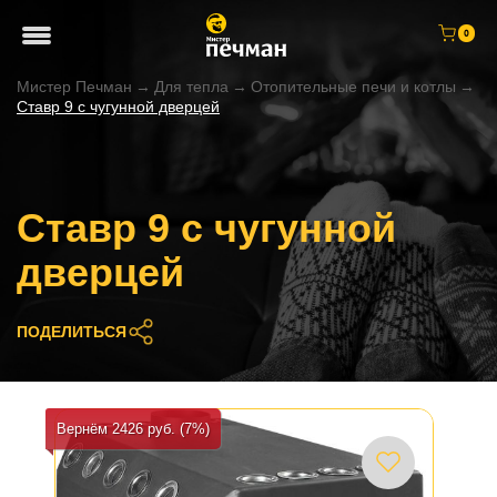
0
Мистер Печман
→
Для тепла
→
Отопительные печи и котлы
→
Ставр 9 с чугунной дверцей
Ставр 9 с чугунной
дверцей
ПОДЕЛИТЬСЯ
Вернём 2426 руб. (7%)