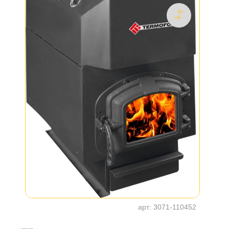
арт:
3071-110452