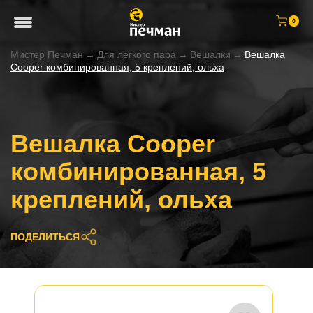
0
Мистер Печман
→
Для лёгкого пара
→
Вешалки
→
Вешалка
Cooper комбинированная, 5 креплений, ольха
Вешалка Cooper
комбинированная, 5
креплений, ольха
ПОДЕЛИТЬСЯ