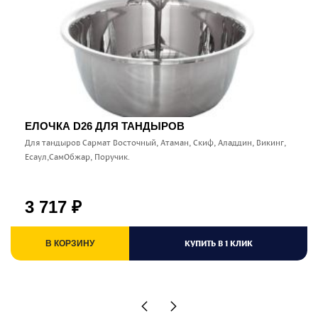
ЕЛОЧКА D26 ДЛЯ ТАНДЫРОВ
Для тандыров Сармат Восточный, Атаман, Скиф, Аладдин, Викинг,
Есаул,СамОбжар, Поручик.
3 717
₽
КУПИТЬ В 1 КЛИК
В КОРЗИНУ