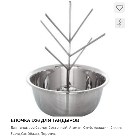
ЕЛОЧКА D26 ДЛЯ ТАНДЫРОВ
Для тандыров Сармат Восточный, Атаман, Скиф, Аладдин, Викинг,
Есаул,СамОбжар, Поручик.