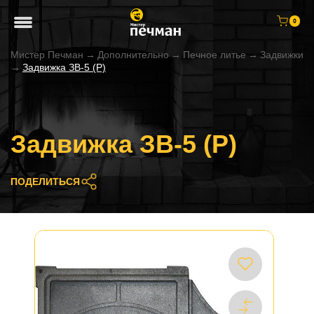
0
Мистер Печман
→
Дополнительно
→
Печное литье
→
Задвижки
→
Задвижка ЗВ-5 (Р)
Задвижка ЗВ-5 (Р)
ПОДЕЛИТЬСЯ