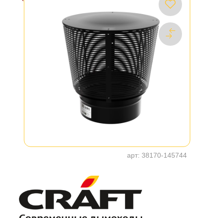
арт:
38170-145744