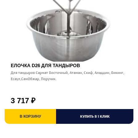
ЕЛОЧКА D26 ДЛЯ ТАНДЫРОВ
Для тандыров Сармат Восточный, Атаман, Скиф, Аладдин, Викинг,
Есаул,СамОбжар, Поручик.
3 717
₽
КУПИТЬ В 1 КЛИК
В КОРЗИНУ