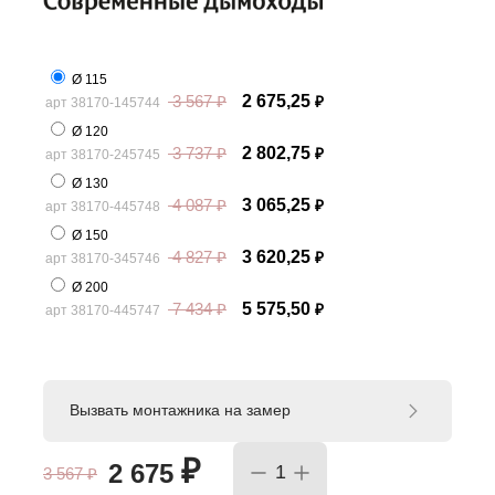
Ø 115
3 567
₽
2 675,25
арт 38170-145744
₽
Ø 120
3 737
₽
2 802,75
арт 38170-245745
₽
Ø 130
4 087
₽
3 065,25
арт 38170-445748
₽
Ø 150
4 827
₽
3 620,25
арт 38170-345746
₽
Ø 200
7 434
₽
5 575,50
арт 38170-445747
₽
Вызвать монтажника на замер
₽
2 675
3 567
₽