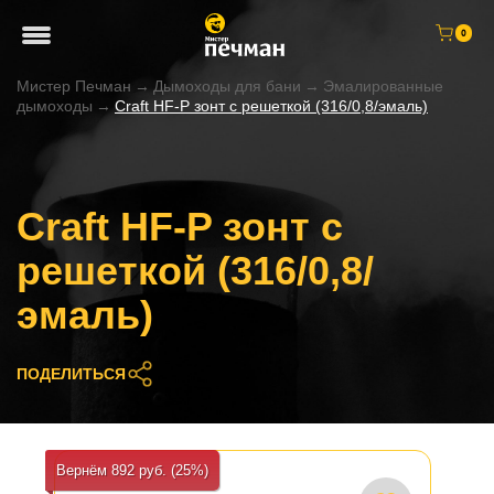
0
Мистер Печман
→
Дымоходы для бани
→
Эмалированные
дымоходы
→
Craft HF-P зонт с решеткой (316/0,8/эмаль)
Craft HF-P зонт с
решеткой (316/0,8/
эмаль)
ПОДЕЛИТЬСЯ
Вернём 892 руб. (25%)