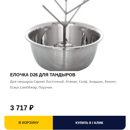
ЕЛОЧКА D26 ДЛЯ ТАНДЫРОВ
Для тандыров Сармат Восточный, Атаман, Скиф, Аладдин, Викинг,
Есаул,СамОбжар, Поручик.
3 717
₽
КУПИТЬ В 1 КЛИК
В КОРЗИНУ