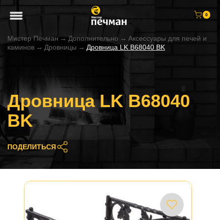
0
Мистер Печман
→
Дополнительно
→
Аксессуары для печей и
каминов
→
Дровницы
→
Дровница LK В68040 BK
Дровница LK В68040
BK
ПОДЕЛИТЬСЯ