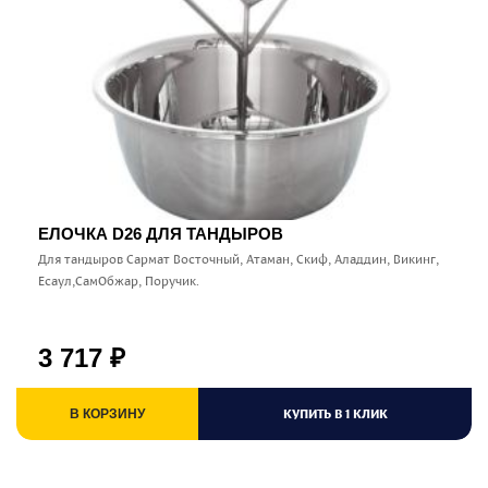
ЕЛОЧКА D26 ДЛЯ ТАНДЫРОВ
Для тандыров Сармат Восточный, Атаман, Скиф, Аладдин, Викинг,
Есаул,СамОбжар, Поручик.
3 717
₽
КУПИТЬ В 1 КЛИК
В КОРЗИНУ