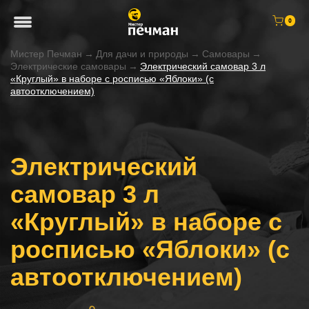
0
Мистер Печман
→
Для дачи и природы
→
Самовары
→
Электрические самовары
→
Электрический самовар 3 л
«Круглый» в наборе с росписью «Яблоки» (с
автоотключением)
Электрический
самовар 3 л
«Круглый» в наборе с
росписью «Яблоки» (с
автоотключением)