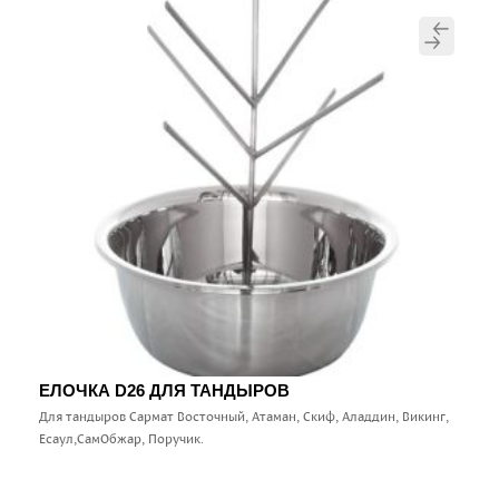
ЕЛОЧКА D26 ДЛЯ ТАНДЫРОВ
Для тандыров Сармат Восточный, Атаман, Скиф, Аладдин, Викинг,
Есаул,СамОбжар, Поручик.