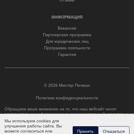
ИНФОРМАЦИЯ
Вакансии
Партнерская программа
Для юридических лиц
Программа лояльности
Гарантия
© 2026 Мистер Печман
Политика конфиденциальности
Обращаем ваше внимание на то, что наш вебсайт носит
исключительно информационно-ознакомительный характер, и
ни при каких условиях не является публичной офертой,
Мы используем cookies для
определяемой положениями Статьи 437 Гражданского
улучшения работы сайта. Вы
кодекса РФ.
можете согласиться или
Принять
Отказаться