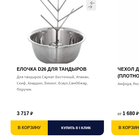
ЕЛОЧКА D26 ДЛЯ ТАНДЫРОВ
ЧЕХОЛ 
(ПЛОТНО
Для тандыров Сармат Восточный, Атаман,
Скиф, Аладдин, Викинг, Есаул,СамОбжар,
Амфора, Ро
Поручик.
3 717
1 680
от
₽
₽
В КОРЗИНУ
КУПИТЬ В 1 КЛИК
В КОРЗИН