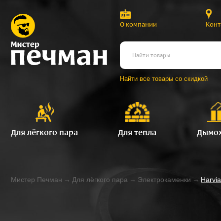
О компании
Конт
Найти все товары со скидкой
Для лёгкого пара
Для тепла
Дымо
Мистер Печман
→
Для лёгкого пара
→
Электрокаменки
→
Harvia