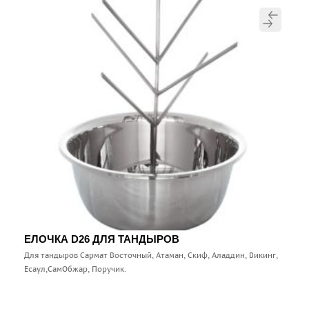
ЕЛОЧКА D26 ДЛЯ ТАНДЫРОВ
Для тандыров Сармат Восточный, Атаман, Скиф, Аладдин, Викинг,
Есаул,СамОбжар, Поручик.