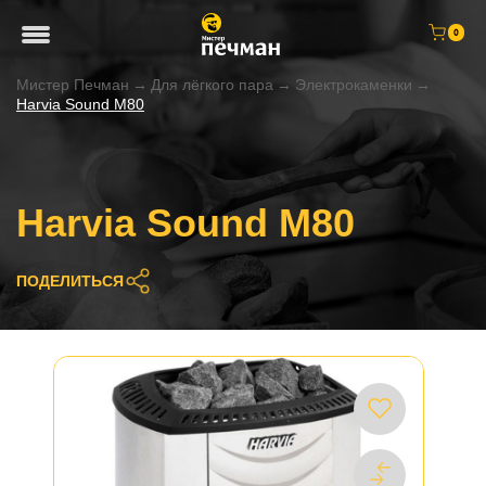
0
Мистер Печман
→
Для лёгкого пара
→
Электрокаменки
→
Harvia Sound M80
Harvia Sound M80
ПОДЕЛИТЬСЯ