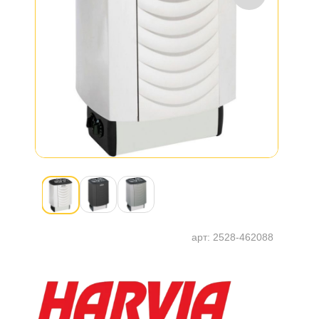
арт:
2528-462088