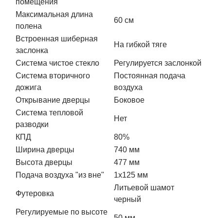
помещения
Максимальная длина
60 см
полена
Встроенная шиберная
На гибкой тяге
заслонка
Система чистое стекло
Регулируется заслонкой
Система вторичного
Постоянная подача
дожига
воздуха
Открывание дверцы
Боковое
Система тепловой
Нет
разводки
КПД
80%
Ширина дверцы
740 мм
Высота дверцы
477 мм
Подача воздуха "из вне"
1х125 мм
Литьевой шамот
Футеровка
черный
Регулируемые по высоте
50 мм