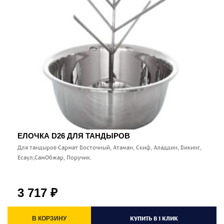
ЕЛОЧКА D26 ДЛЯ ТАНДЫРОВ
Для тандыров Сармат Восточный, Атаман, Скиф, Аладдин, Викинг,
Есаул,СамОбжар, Поручик.
3 717
₽
КУПИТЬ В 1 КЛИК
В КОРЗИНУ