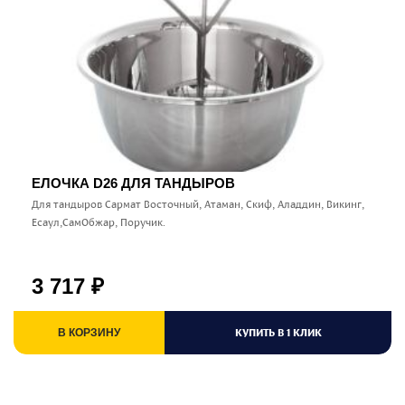
ЕЛОЧКА D26 ДЛЯ ТАНДЫРОВ
Для тандыров Сармат Восточный, Атаман, Скиф, Аладдин, Викинг,
Есаул,СамОбжар, Поручик.
3 717
₽
КУПИТЬ В 1 КЛИК
В КОРЗИНУ