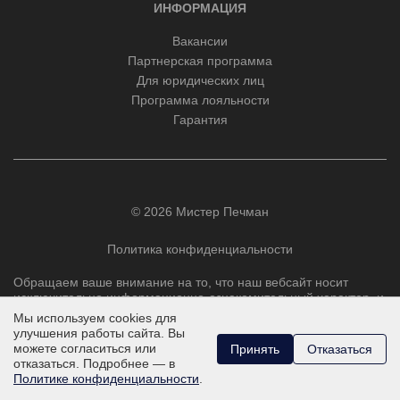
ИНФОРМАЦИЯ
Вакансии
Партнерская программа
Для юридических лиц
Программа лояльности
Гарантия
© 2026 Мистер Печман
Политика конфиденциальности
Обращаем ваше внимание на то, что наш вебсайт носит
исключительно информационно-ознакомительный характер, и
ни при каких условиях не является публичной офертой,
Мы используем cookies для
определяемой положениями Статьи 437 Гражданского
улучшения работы сайта. Вы
кодекса РФ.
можете согласиться или
Принять
Отказаться
отказаться. Подробнее — в
Политике конфиденциальности
.