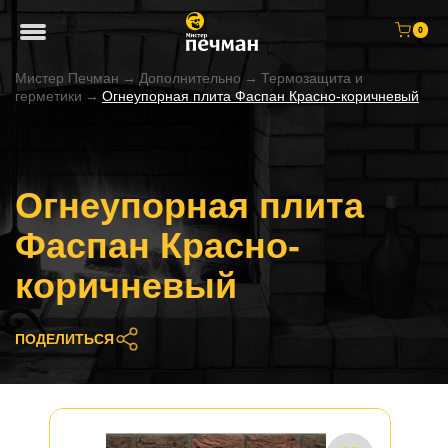
0
Мистер Печман
→
Дополнительно
→
Термозащита и
герметики
→
Огнеупорная плита Фаспан Красно-коричневый
Огнеупорная плита
Фаспан Красно-
коричневый
ПОДЕЛИТЬСЯ