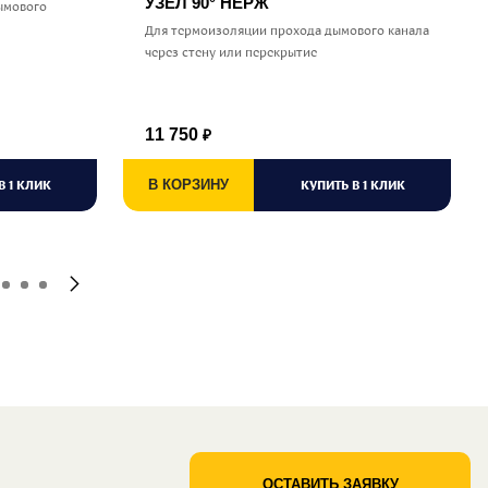
УЗЕЛ 90° НЕРЖ
ымового
Для термоизоляции прохода дымового канала
через стену или перекрытие
11 750
₽
В 1 КЛИК
В КОРЗИНУ
КУПИТЬ В 1 КЛИК
ОСТАВИТЬ ЗАЯВКУ