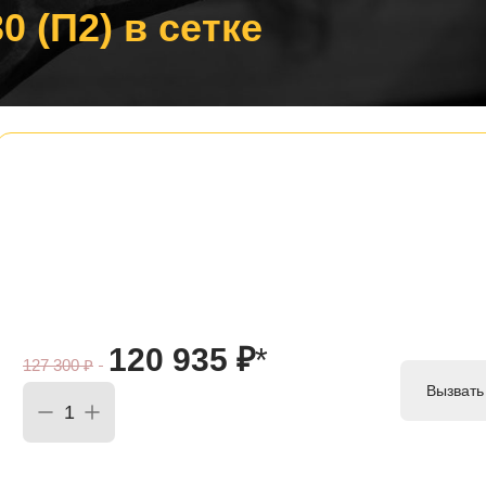
0 (П2) в сетке
120 935
₽
*
127 300
₽
Вызвать