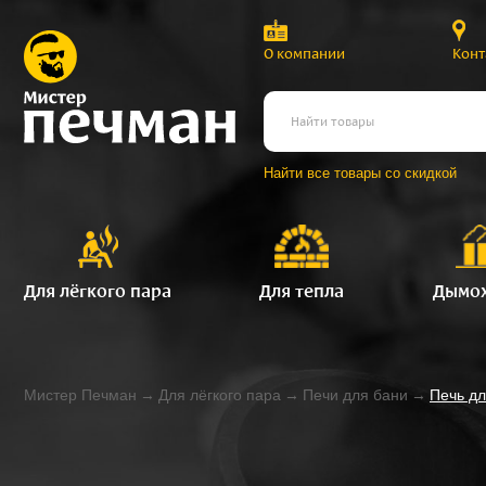
О компании
Конт
Найти все товары со скидкой
Для лёгкого пара
Для тепла
Дымо
Мистер Печман
→
Для лёгкого пара
→
Печи для бани
→
Печь дл