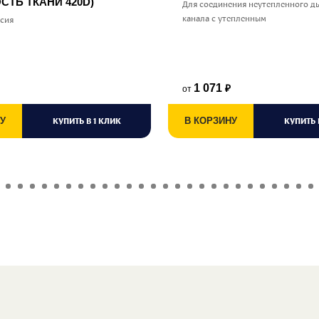
СТЬ ТКАНИ 420D)
Для соединения неутепленного д
канала с утепленным
ссия
1 071
от
₽
У
КУПИТЬ В 1 КЛИК
В КОРЗИНУ
КУПИТЬ 