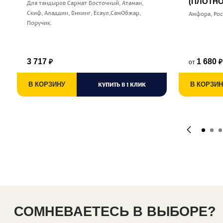
(ПЛОТНО
Для тандыров Сармат Восточный, Атаман,
Скиф, Аладдин, Викинг, Есаул,СамОбжар,
Амфора, Ро
Поручик.
3 717
1 680
от
₽
₽
В КОРЗИНУ
КУПИТЬ В 1 КЛИК
В КОРЗИН
СОМНЕВАЕТЕСЬ В ВЫБОРЕ?