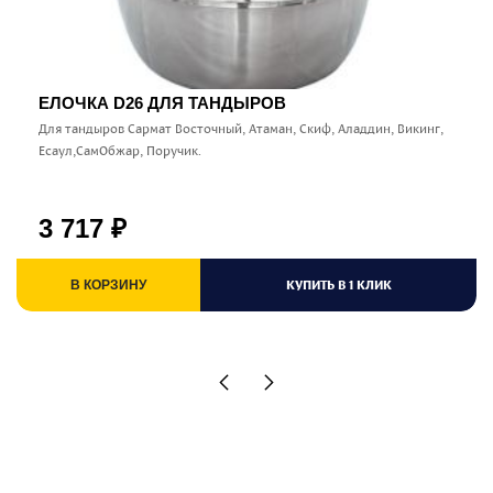
ЕЛОЧКА D26 ДЛЯ ТАНДЫРОВ
Для тандыров Сармат Восточный, Атаман, Скиф, Аладдин, Викинг,
Есаул,СамОбжар, Поручик.
3 717
₽
КУПИТЬ В 1 КЛИК
В КОРЗИНУ