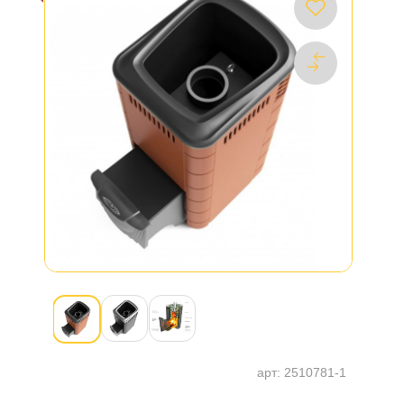
арт:
2510781-1