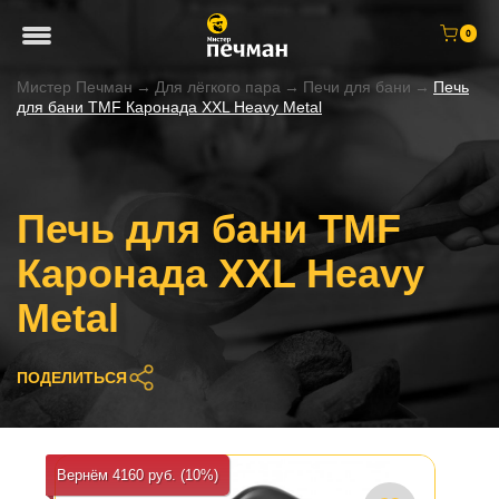
0
Мистер Печман
→
Для лёгкого пара
→
Печи для бани
→
Печь
для бани TMF Каронада XXL Heavy Metal
Печь для бани TMF
Каронада XXL Heavy
Metal
ПОДЕЛИТЬСЯ
Вернём 4160 руб. (10%)