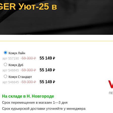
GER Уют-25 в
Кожух Лайн
59 300
₽
55 149
арт 557190
₽
Кожух Дуб
59 300
₽
55 149
арт 546645
₽
Кожух Стандарт
59 300
₽
55 149
арт 546645
₽
На складе в Н. Новгороде
Срок перемещения в магазин 1—3 дня
Срок курьерской доставки уточняйте у менеджера