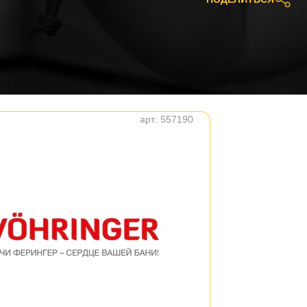
арт:
557190