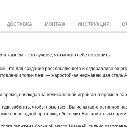
ДОСТАВКА
МОНТАЖ
ИНСТРУКЦИЯ
О
ена камнем – это лучшее, что можно себе позволить.
м, что для создания расслабляющего и оздоравливающего 
товлении топки печи — жаростойкая нержавеющая сталь AIS
и время, наблюдая за великолепной игрой огня прямо в пар
туда забегать, чтобы помыться. Вы испытаете истинное на
 уже после одной протопки, обеспечит Вас приятным паром 
топка окружена большой массой камней, сильно разогревае