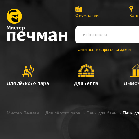
О компании
Конт
Найти все товары со скидкой
Для лёгкого пара
Для тепла
Дымо
Мистер Печман
→
Для лёгкого пара
→
Печи для бани
→
Печь д