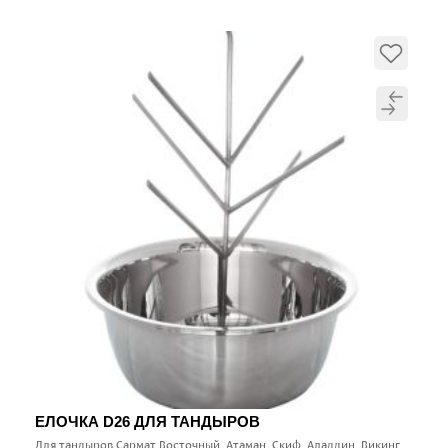
ЕЛОЧКА D26 ДЛЯ ТАНДЫРОВ
Для тандыров Сармат Восточный, Атаман, Скиф, Аладдин, Викинг,