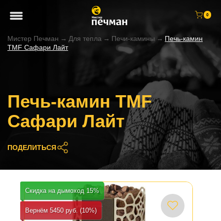
0
Мистер Печман
→
Для тепла
→
Печи-камины
→
Печь-камин
TMF Сафари Лайт
Печь-камин TMF
Сафари Лайт
ПОДЕЛИТЬСЯ
Скидка на дымоход 15%
Вернём 5450 руб. (10%)