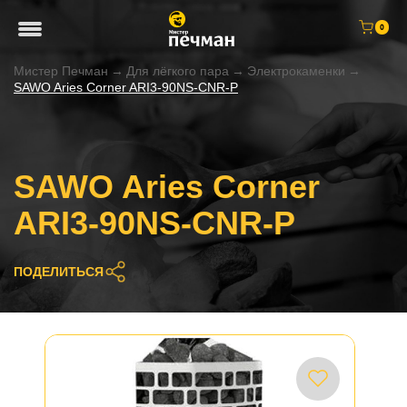
0
Мистер Печман
→
Для лёгкого пара
→
Электрокаменки
→
SAWO Aries Corner ARI3-90NS-CNR-P
SAWO Aries Corner
ARI3-90NS-CNR-P
ПОДЕЛИТЬСЯ