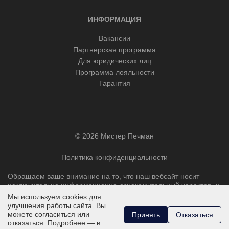
ИНФОРМАЦИЯ
Вакансии
Партнерская программа
Для юридических лиц
Программа лояльности
Гарантия
© 2026 Мистер Печман
Политика конфиденциальности
Обращаем ваше внимание на то, что наш вебсайт носит
исключительно информационно-ознакомительный характер, и
ни при каких условиях не является публичной офертой,
Мы используем cookies для
определяемой положениями Статьи 437 Гражданского
улучшения работы сайта. Вы
кодекса РФ.
можете согласиться или
Принять
Отказаться
отказаться. Подробнее — в