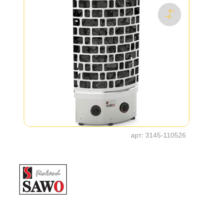
арт:
3145-110526