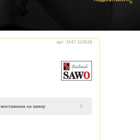
арт:
3147-110528
 монтажника на замер