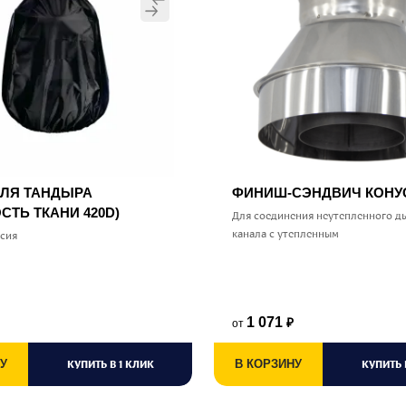
ДЛЯ ТАНДЫРА
ФИНИШ-СЭНДВИЧ КОН
СТЬ ТКАНИ 420D)
Для соединения неутепленного д
канала с утепленным
ссия
1 071
от
₽
У
КУПИТЬ В 1 КЛИК
В КОРЗИНУ
КУПИТЬ 