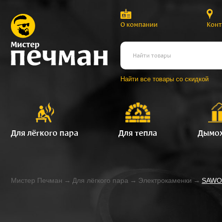
О компании
Конт
Найти все товары со скидкой
Для лёгкого пара
Для тепла
Дымо
Мистер Печман
→
Для лёгкого пара
→
Электрокаменки
→
SAWO 