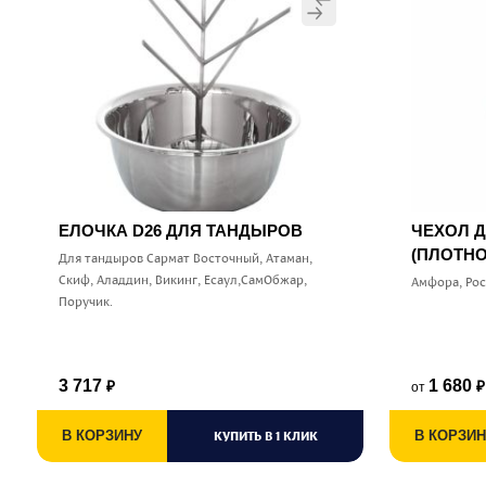
ЕЛОЧКА D26 ДЛЯ ТАНДЫРОВ
ЧЕХОЛ 
(ПЛОТНО
Для тандыров Сармат Восточный, Атаман,
Скиф, Аладдин, Викинг, Есаул,СамОбжар,
Амфора, Ро
Поручик.
3 717
1 680
от
₽
₽
В КОРЗИНУ
КУПИТЬ В 1 КЛИК
В КОРЗИН