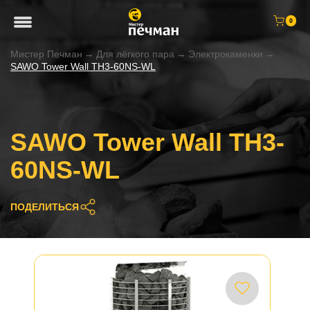
0
Мистер Печман
→
Для лёгкого пара
→
Электрокаменки
→
SAWO Tower Wall TH3-60NS-WL
SAWO Tower Wall TH3-
60NS-WL
ПОДЕЛИТЬСЯ