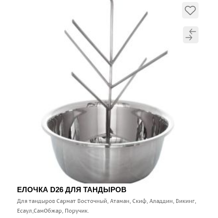
ЕЛОЧКА D26 ДЛЯ ТАНДЫРОВ
Для тандыров Сармат Восточный, Атаман, Скиф, Аладдин, Викинг,
Есаул,СамОбжар, Поручик.