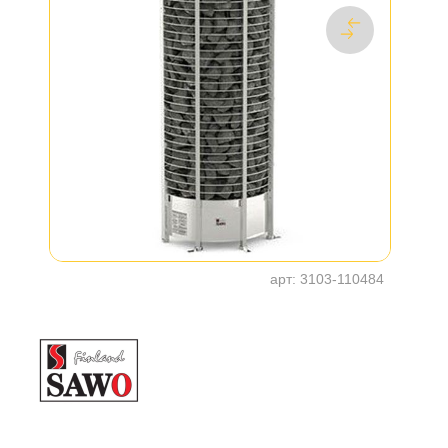
арт:
3103-110484