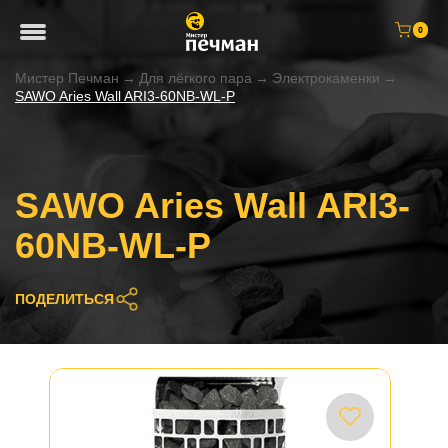
0
Мистер Печман
→
Для лёгкого пара
→
Электрокаменки
→
SAWO Aries Wall ARI3-60NB-WL-P
SAWO Aries Wall ARI3-
60NB-WL-P
ПОДЕЛИТЬСЯ