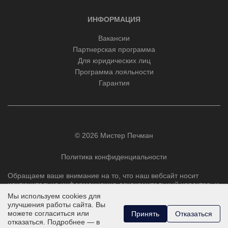
ИНФОРМАЦИЯ
Вакансии
Партнерская программа
Для юридических лиц
Программа лояльности
Гарантия
© 2026 Мистер Печман
Политика конфиденциальности
Обращаем ваше внимание на то, что наш вебсайт носит
исключительно информационно-ознакомительный характер, и
ни при каких условиях не является публичной офертой,
Мы используем cookies для
определяемой положениями Статьи 437 Гражданского
улучшения работы сайта. Вы
кодекса РФ.
можете согласиться или
Принять
Отказаться
отказаться. Подробнее — в