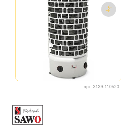
арт:
3139-110520