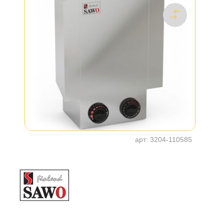
арт:
3204-110585