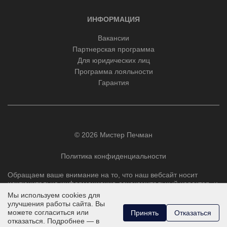
ИНФОРМАЦИЯ
Вакансии
Партнерская программа
Для юридических лиц
Программа лояльности
Гарантия
© 2026 Мистер Печман
Политика конфиденциальности
Обращаем ваше внимание на то, что наш вебсайт носит
исключительно информационно-ознакомительный характер, и
ни при каких условиях не является публичной офертой,
Мы используем cookies для
определяемой положениями Статьи 437 Гражданского
улучшения работы сайта. Вы
кодекса РФ.
можете согласиться или
Принять
Отказаться
отказаться. Подробнее — в