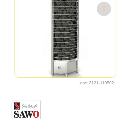
арт:
3121-110502