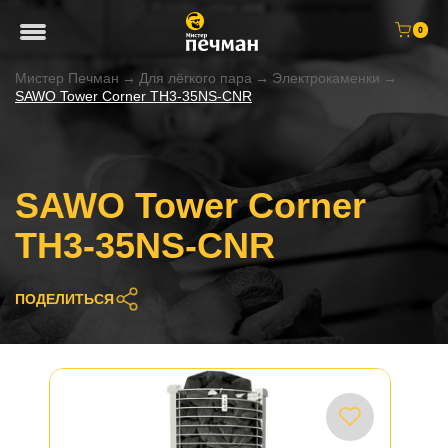
0
Мистер Печман
→
Для лёгкого пара
→
Электрокаменки
→
SAWO Tower Corner TH3-35NS-CNR
SAWO Tower Corner
TH3-35NS-CNR
ПОДЕЛИТЬСЯ