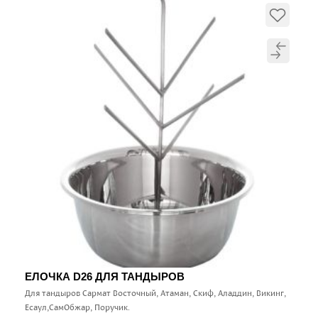
ЕЛОЧКА D26 ДЛЯ ТАНДЫРОВ
Для тандыров Сармат Восточный, Атаман, Скиф, Аладдин, Викинг,
Есаул,СамОбжар, Поручик.