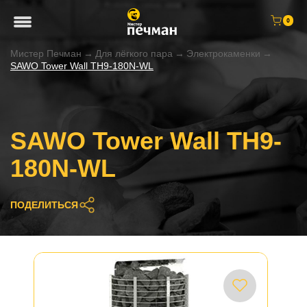
0
Мистер Печман
→
Для лёгкого пара
→
Электрокаменки
→
SAWO Tower Wall TH9-180N-WL
SAWO Tower Wall TH9-
180N-WL
ПОДЕЛИТЬСЯ