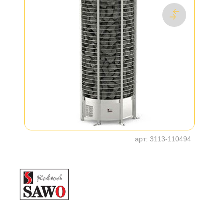
арт:
3113-110494