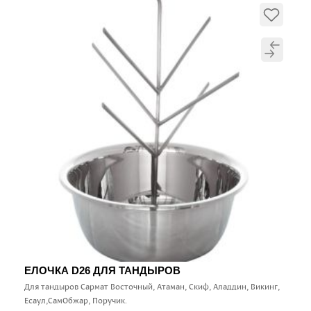
ЕЛОЧКА D26 ДЛЯ ТАНДЫРОВ
Для тандыров Сармат Восточный, Атаман, Скиф, Аладдин, Викинг,
Есаул,СамОбжар, Поручик.