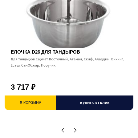
ЕЛОЧКА D26 ДЛЯ ТАНДЫРОВ
Для тандыров Сармат Восточный, Атаман, Скиф, Аладдин, Викинг,
Есаул,СамОбжар, Поручик.
3 717
₽
КУПИТЬ В 1 КЛИК
В КОРЗИНУ