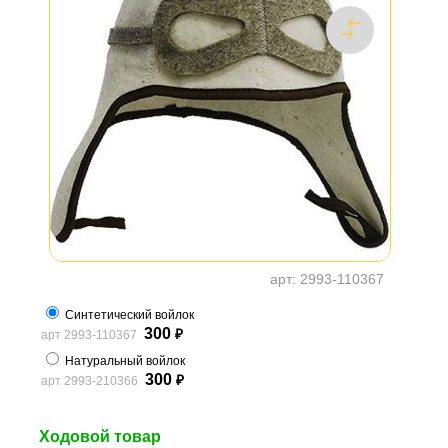
арт:
2993-110367
Синтетический войлок
300
арт 2993-110367
₽
Натуральный войлок
300
арт 2993-210366
₽
Ходовой товар