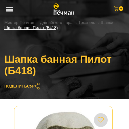
0
Мистер Печман
→
Для лёгкого пара
→
Текстиль
→
Шапки
→
Шапка банная Пилот (Б418)
Шапка банная Пилот
(Б418)
ПОДЕЛИТЬСЯ